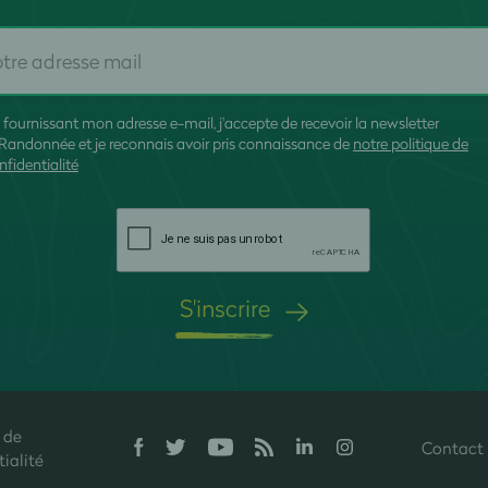
 fournissant mon adresse e-mail, j'accepte de recevoir la newsletter
Randonnée et je reconnais avoir pris connaissance de
notre politique de
nfidentialité
S'inscrire
 de
Contact
onfidentialité, en garantissant la conformité avec les réglementations. P
ialité