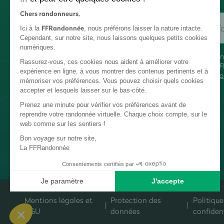
Chers randonneurs,
FFRandonnée
Ici à la
, nous préférons laisser la nature intacte.
Cependant, sur notre site, nous laissons quelques petits cookies
numériques.
En
Rassurez-vous, ces cookies nous aident à améliorer votre
FF
expérience en ligne, à vous montrer des contenus pertinents et à
co
mémoriser vos préférences. Vous pouvez choisir quels cookies
accepter et lesquels laisser sur le bas-côté.
Prenez une minute pour vérifier vos préférences avant de
reprendre votre randonnée virtuelle. Chaque choix compte, sur le
web comme sur les sentiers !
Bon voyage sur notre site,
La FFRandonnée
Consentements certifiés par
Je paramètre
J'accepte
Plateforme de Gestion du Consentement : Personnalisez vos Options
Axeptio consent
Mentions légales et
Protection des
Politique
Notre plateforme vous permet d'adapter et de gérer vos paramètres de c
CGU
données
confident