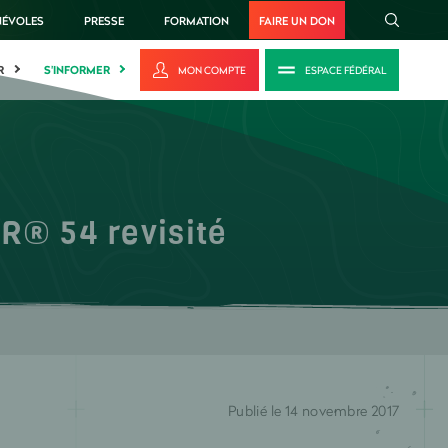
NÉVOLES
PRESSE
FORMATION
FAIRE UN DON
R
S'INFORMER
MON COMPTE
ESPACE FÉDÉRAL
R® 54 revisité
Publié le 14 novembre 2017