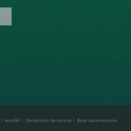
MonGR
Déclaration de sinistre
Base documentaire
ersonnalisez vos préférences pour contrôler la manière dont vos informati