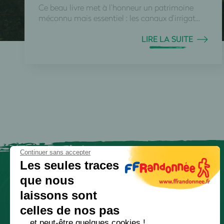
Ce beau livre met à l’honneur un patrimoine
méconnu mais essentiel : les canaux d’irrigat...
LIRE LA SUITE
Continuer sans accepter
Les seules traces
que nous
laissons sont
celles de nos pas
... et peut-être quelques cookies !