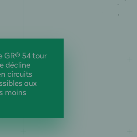
e GR® 54 tour
e décline
n circuits
ssibles aux
s moins