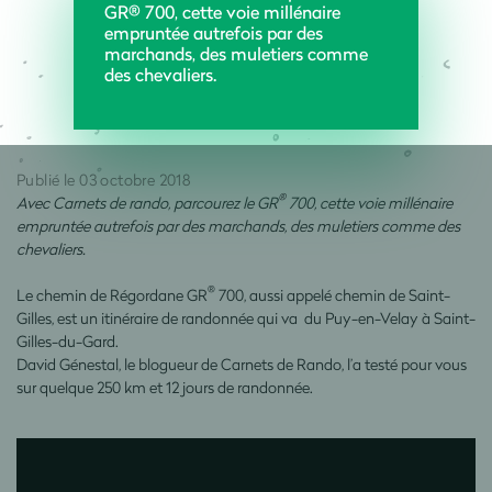
GR® 700, cette voie millénaire
empruntée autrefois par des
marchands, des muletiers comme
des chevaliers.
Publié le 03 octobre 2018
®
Avec Carnets de rando, parcourez le GR
700, cette voie millénaire
empruntée autrefois par des marchands, des muletiers comme des
chevaliers.
®
Le chemin de Régordane GR
700, aussi appelé chemin de Saint-
Gilles, est un itinéraire de randonnée qui va du Puy-en-Velay à Saint-
Gilles-du-Gard.
David Génestal, le blogueur de Carnets de Rando, l’a testé pour vous
sur quelque 250 km et 12 jours de randonnée.