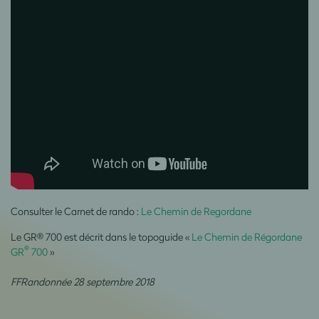
Consulter le Carnet de rando :
Le Chemin de Regordane
Le GR® 700 est décrit dans le topoguide «
Le Chemin de Régordane
®
GR
700
»
FFRandonnée 28 septembre 2018