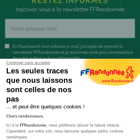
RESTEZ INFORMÉS
Inscrivez-vous à la newsletter FFRandonnée
En fournissant mon adresse e-mail, j'accepte de recevoir la
newsletter FFRandonnée et je reconnais avoir pris connaissance
de
notre politique de confidentialité
Continuer sans accepter
Les seules traces
que nous laissons
sont celles de nos
pas
S'inscrire
... et peut-être quelques cookies !
Chers randonneurs,
FFRandonnée
Ici à la
, nous préférons laisser la nature intacte.
Cependant, sur notre site, nous laissons quelques petits cookies
numériques.