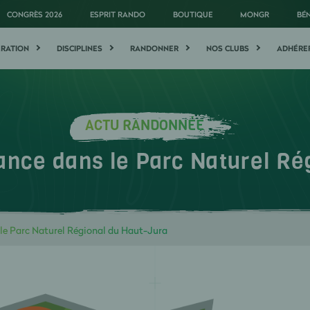
CONGRÈS 2026
ESPRIT RANDO
BOUTIQUE
MONGR
BÉ
ÉRATION
DISCIPLINES
RANDONNER
NOS CLUBS
ADHÉRE
ACTU RANDONNÉE
ance dans le Parc Naturel Ré
le Parc Naturel Régional du Haut-Jura