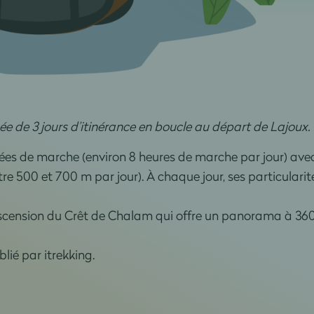
e de 3 jours d’itinérance en boucle au départ de Lajoux.
nées de marche (environ 8 heures de marche par jour) ave
tre 500 et 700 m par jour). À chaque jour, ses particularit
’ascension du Crêt de Chalam qui offre un panorama à 36
lié par itrekking.