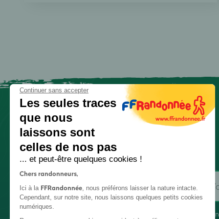
Continuer sans accepter
Les seules traces
que nous
laissons sont
celles de nos pas
... et peut-être quelques cookies !
Chers randonneurs,
FFRandonnée
Ici à la
, nous préférons laisser la nature intacte.
Cependant, sur notre site, nous laissons quelques petits cookies
numériques.
En