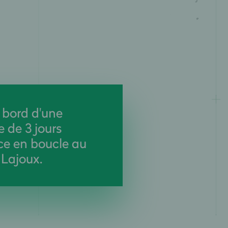
 bord d'une
 de 3 jours
ce en boucle au
 Lajoux.