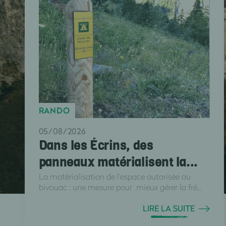
RANDO
05/08/2026
Dans les Écrins, des
panneaux matérialisent la...
La matérialisation de l'espace autorisée au
bivouac : une mesure pour mieux gérer la fré...
LIRE LA SUITE