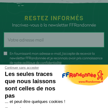
RESTEZ INFORMÉS
Inscrivez-vous à la newsletter FFRandonnée
En fournissant mon adresse e-mail, j'accepte de recevoir la
newsletter FFRandonnée et je reconnais avoir pris connaissance
de
notre politique de confidentialité
Continuer sans accepter
Les seules traces
que nous laissons
sont celles de nos
S'inscrire
pas
... et peut-être quelques cookies !