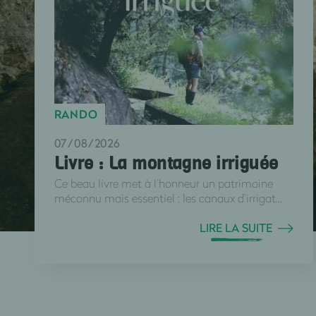
RANDO
07/08/2026
Livre : La montagne irriguée
Ce beau livre met à l’honneur un patrimoine
méconnu mais essentiel : les canaux d’irrigat...
LIRE LA SUITE