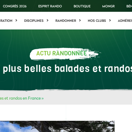
CONGRÈS 2026
ESPRIT RANDO
BOUTIQUE
MONGR
BÉ
ÉRATION
DISCIPLINES
RANDONNER
NOS CLUBS
ADHÉRE
ACTU RANDONNÉE
 plus belles balades et rand
des et randos en France »