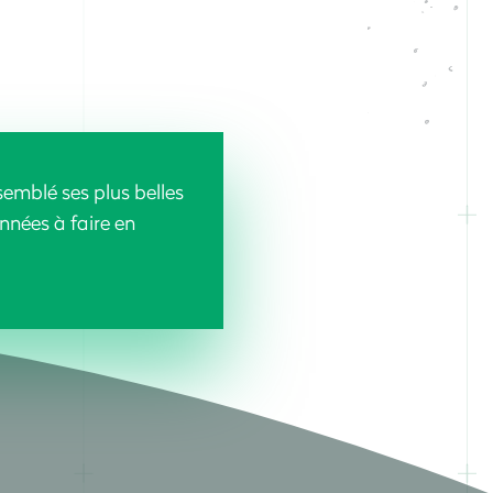
emblé ses plus belles
nnées à faire en