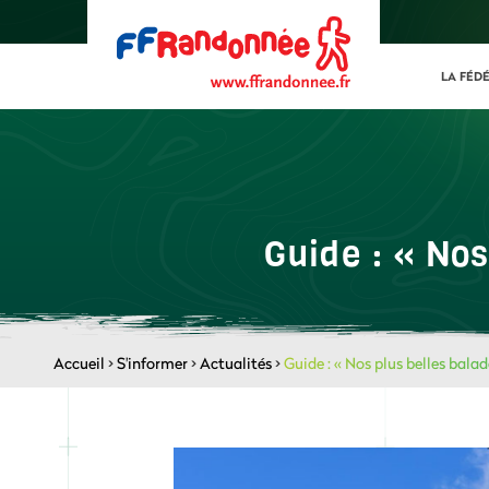
LA FÉD
Guide : « Nos
Accueil
>
S'informer
>
Actualités
>
Guide : « Nos plus belles bala