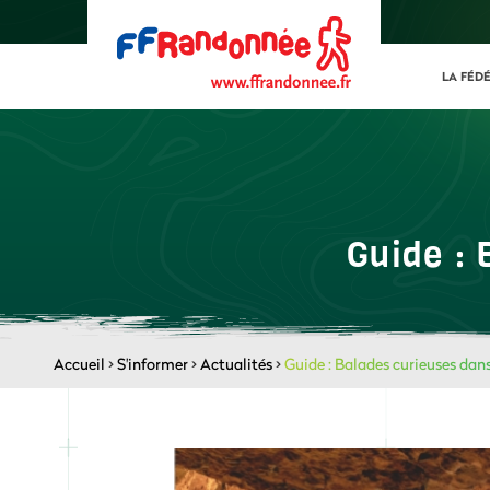
LA FÉD
Guide : 
Accueil
>
S'informer
>
Actualités
>
Guide : Balades curieuses dan