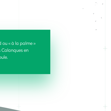
 ou « à la palme »
es Calanques en
oule.