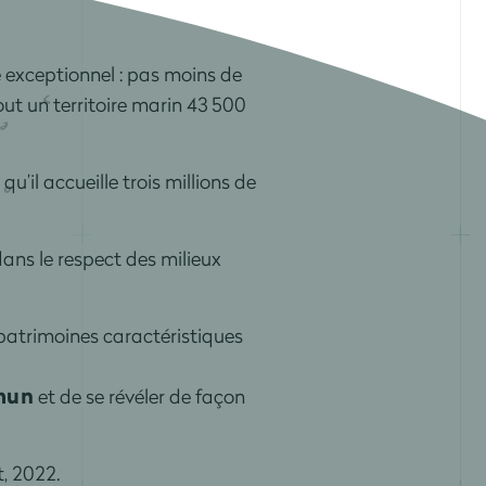
e exceptionnel : pas moins de
tout un territoire marin 43 500
qu’il accueille trois millions de
dans le respect des milieux
 patrimoines caractéristiques
mun
et de se révéler de façon
, 2022.