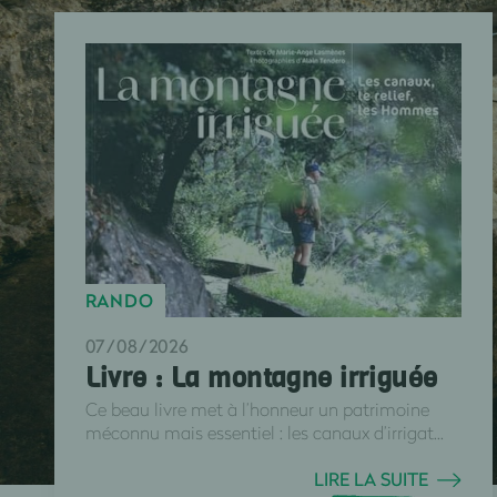
RANDO
07/08/2026
Livre : La montagne irriguée
Ce beau livre met à l’honneur un patrimoine
méconnu mais essentiel : les canaux d’irrigat...
LIRE LA SUITE