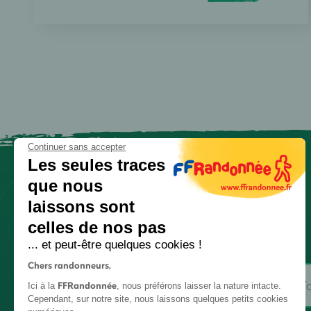
Continuer sans accepter
Les seules traces
que nous
laissons sont
celles de nos pas
... et peut-être quelques cookies !
Chers randonneurs,
FFRandonnée
Ici à la
, nous préférons laisser la nature intacte.
Cependant, sur notre site, nous laissons quelques petits cookies