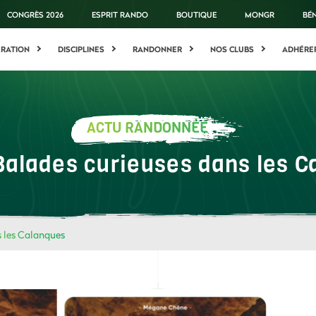
CONGRÈS 2026
ESPRIT RANDO
BOUTIQUE
MONGR
BÉ
ÉRATION
DISCIPLINES
RANDONNER
NOS CLUBS
ADHÉRE
ACTU RANDONNÉE
Balades curieuses dans les 
s les Calanques