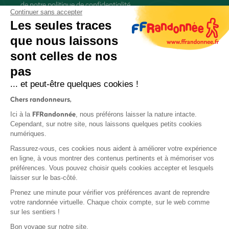
de
notre politique de confidentialité
Continuer sans accepter
Les seules traces
que nous laissons
sont celles de nos
pas
S'inscrire
... et peut-être quelques cookies !
Chers randonneurs,
FFRandonnée
Ici à la
, nous préférons laisser la nature intacte.
Cependant, sur notre site, nous laissons quelques petits cookies
numériques.
Mentions légales et CGU
Rassurez-vous, ces cookies nous aident à améliorer votre expérience
Protection des données
en ligne, à vous montrer des contenus pertinents et à mémoriser vos
préférences. Vous pouvez choisir quels cookies accepter et lesquels
Politique de confidentialité
laisser sur le bas-côté.
Prenez une minute pour vérifier vos préférences avant de reprendre
votre randonnée virtuelle. Chaque choix compte, sur le web comme
sur les sentiers !
Contact
Bon voyage sur notre site,