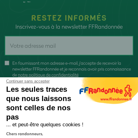
RESTEZ INFORMÉS
Inscrivez-vous à la newsletter FFRandonnée
En fournissant mon adresse e-mail, j'accepte de recevoir la
newsletter FFRandonnée et je reconnais avoir pris connaissance
de
notre politique de confidentialité
Continuer sans accepter
Les seules traces
que nous laissons
sont celles de nos
S'inscrire
pas
... et peut-être quelques cookies !
Chers randonneurs,