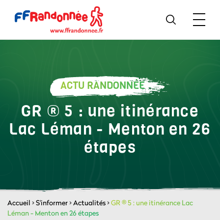
ACTU RANDONNÉE
GR ® 5 : une itinérance
Lac Léman - Menton en 26
étapes
Accueil
>
S'informer
>
Actualités
>
GR ® 5 : une itinérance Lac
Léman - Menton en 26 étapes