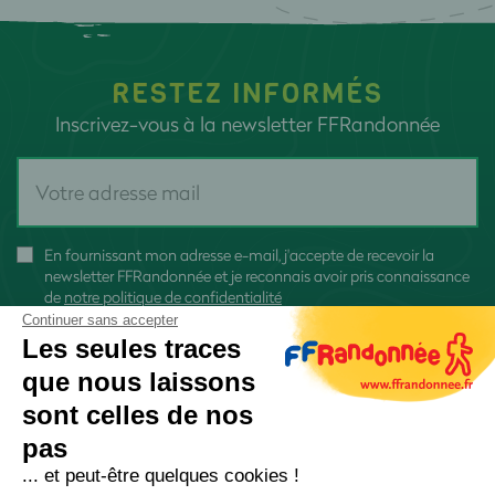
RESTEZ INFORMÉS
Inscrivez-vous à la newsletter FFRandonnée
En fournissant mon adresse e-mail, j'accepte de recevoir la
newsletter FFRandonnée et je reconnais avoir pris connaissance
de
notre politique de confidentialité
Continuer sans accepter
Les seules traces
que nous laissons
sont celles de nos
S'inscrire
pas
... et peut-être quelques cookies !