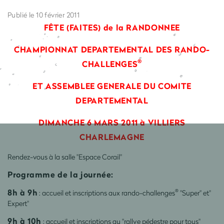
Publié le 10 février 2011
FÊTE (FAITES) de la RANDONNEE
CHAMPIONNAT DEPARTEMENTAL DES RANDO-
®
CHALLENGES
ET ASSEMBLEE GENERALE DU COMITE
DEPARTEMENTAL
DIMANCHE 6 MARS 2011 à VILLIERS
CHARLEMAGNE
Rendez-vous à la salle "Espace Corail"
Programme de la journée:
8h à 9h
®
: accueil et inscriptions aux rando-challenges
"Super" et"
Expert"
9h à 10h
: accueil et inscriptions au "rallye pédestre pour tous"