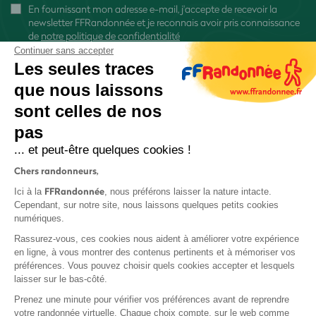
En fournissant mon adresse e-mail, j'accepte de recevoir la
newsletter FFRandonnée et je reconnais avoir pris connaissance
de
notre politique de confidentialité
Continuer sans accepter
Les seules traces
que nous laissons
sont celles de nos
S'inscrire
pas
... et peut-être quelques cookies !
Chers randonneurs,
FFRandonnée
Ici à la
, nous préférons laisser la nature intacte.
Cependant, sur notre site, nous laissons quelques petits cookies
numériques.
Mentions légales et CGU
Rassurez-vous, ces cookies nous aident à améliorer votre expérience
Protection des données
en ligne, à vous montrer des contenus pertinents et à mémoriser vos
Politique de confidentialité
préférences. Vous pouvez choisir quels cookies accepter et lesquels
laisser sur le bas-côté.
Prenez une minute pour vérifier vos préférences avant de reprendre
votre randonnée virtuelle. Chaque choix compte, sur le web comme