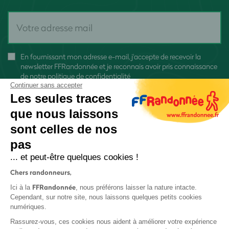
En fournissant mon adresse e-mail, j'accepte de recevoir la
newsletter FFRandonnée et je reconnais avoir pris connaissance
de
notre politique de confidentialité
Continuer sans accepter
Les seules traces
que nous laissons
sont celles de nos
S'inscrire
pas
... et peut-être quelques cookies !
Chers randonneurs,
FFRandonnée
Ici à la
, nous préférons laisser la nature intacte.
Cependant, sur notre site, nous laissons quelques petits cookies
numériques.
Mentions légales et CGU
Rassurez-vous, ces cookies nous aident à améliorer votre expérience
Protection des données