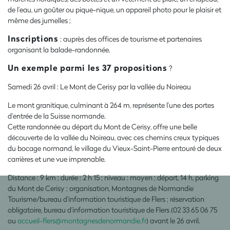
de l’eau, un goûter ou pique-nique, un appareil photo pour le plaisir et
même des jumelles ;
Inscriptions
: auprès des offices de tourisme et partenaires
organisant la balade-randonnée.
Un exemple parmi les 37 propositions
?
Samedi 26 avril
:
Le Mont de Cerisy par la vallée du Noireau
Le mont granitique, culminant à 264 m, représente l’une des portes
d’entrée de la Suisse normande.
Cette randonnée au départ du Mont de Cerisy, offre une belle
découverte de la vallée du Noireau, avec ces chemins creux typiques
du bocage normand, le village du Vieux-Saint-Pierre entouré de deux
carrières et une vue imprenable.
Distance : 9 km ; durée : 2 h 15 ; niveau : moyen ; départ, 14 h, parking
du Mont de Cerisy ; organisation, Montagnes de Normandie
Tourisme/bureau d’information touristique de Flers ; réservation
obligatoire, bureau d’information touristique de Flers (02 33 65 06 75
ou
accueil-flers@montagnesdenormandie.fr
) avant le 26 avril.