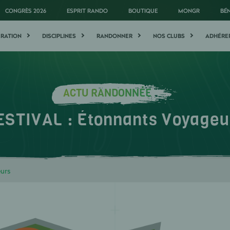
CONGRÈS 2026
ESPRIT RANDO
BOUTIQUE
MONGR
BÉ
ÉRATION
DISCIPLINES
RANDONNER
NOS CLUBS
ADHÉRE
ACTU RANDONNÉE
ESTIVAL : Étonnants Voyageu
urs