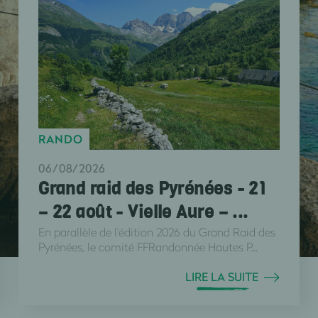
RANDO
06/08/2026
Grand raid des Pyrénées - 21
– 22 août - Vielle Aure – ...
En parallèle de l'édition 2026 du Grand Raid des
Pyrénées, le comité FFRandonnée Hautes P...
LIRE LA SUITE