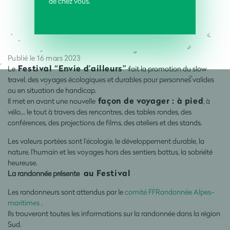
de chez vous.
Publié le 16 mars 2023
Festival “Envie d’ailleurs”
Le
fait la promotion du slow
travel, des voyages écologiques et durables pour personnes valides
ou en situation de handicap.
façon de voyager : à pied
Il met en avant une nouvelle
, à
vélo... le tout à travers des rencontres, des tables rondes, des
conférences, des projections de films, des ateliers et des stands.
Les valeurs portées sont l’écologie, le développement durable, la
nature, l’humain et les voyages hors des sentiers battus, la sobriété
heureuse.
au Festival
La randonnée présente
Les randonneurs sont attendus par le
comité FFRandonnée Alpes-
maritimes
.
Ils trouveront toutes les informations sur la randonnée dans la région
Sud.