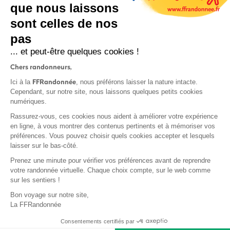
que nous laissons
sont celles de nos
pas
S'inscrire
... et peut-être quelques cookies !
Chers randonneurs,
FFRandonnée
Ici à la
, nous préférons laisser la nature intacte.
Cependant, sur notre site, nous laissons quelques petits cookies
numériques.
Mentions légales et CGU
Rassurez-vous, ces cookies nous aident à améliorer votre expérience
Protection des données
en ligne, à vous montrer des contenus pertinents et à mémoriser vos
préférences. Vous pouvez choisir quels cookies accepter et lesquels
Politique de confidentialité
laisser sur le bas-côté.
Prenez une minute pour vérifier vos préférences avant de reprendre
votre randonnée virtuelle. Chaque choix compte, sur le web comme
sur les sentiers !
Contact
Bon voyage sur notre site,
MonGR
La FFRandonnée
Déclaration de sinistre
Consentements certifiés par
Base documentaire