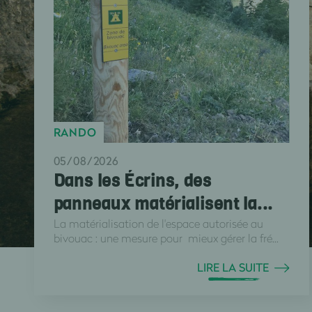
RANDO
05/08/2026
Dans les Écrins, des
panneaux matérialisent la...
La matérialisation de l'espace autorisée au
bivouac : une mesure pour mieux gérer la fré...
LIRE LA SUITE