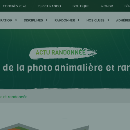
CONGRÈS 2026
ESPRIT RANDO
BOUTIQUE
MONGR
BÉ
ÉRATION
DISCIPLINES
RANDONNER
NOS CLUBS
ADHÉRE
ACTU RANDONNÉE
l de la photo animalière et r
re et randonnée