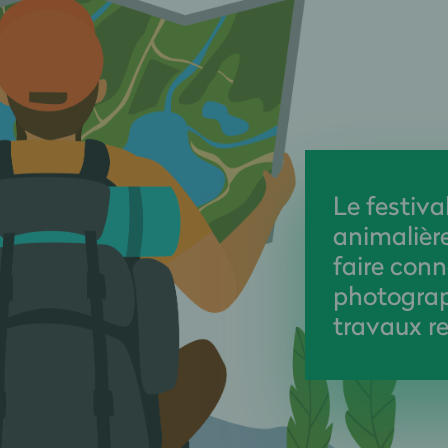
Le festiva
animalièr
faire conn
photograp
travaux re