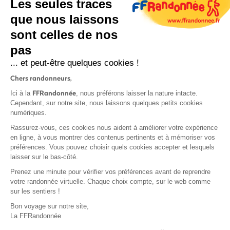
Les seules traces
que nous laissons
sont celles de nos
S'inscrire
pas
... et peut-être quelques cookies !
Chers randonneurs,
FFRandonnée
Ici à la
, nous préférons laisser la nature intacte.
Cependant, sur notre site, nous laissons quelques petits cookies
numériques.
Mentions légales et CGU
Rassurez-vous, ces cookies nous aident à améliorer votre expérience
Protection des données
en ligne, à vous montrer des contenus pertinents et à mémoriser vos
préférences. Vous pouvez choisir quels cookies accepter et lesquels
Politique de confidentialité
laisser sur le bas-côté.
Prenez une minute pour vérifier vos préférences avant de reprendre
votre randonnée virtuelle. Chaque choix compte, sur le web comme
sur les sentiers !
Contact
Bon voyage sur notre site,
MonGR
La FFRandonnée
Déclaration de sinistre