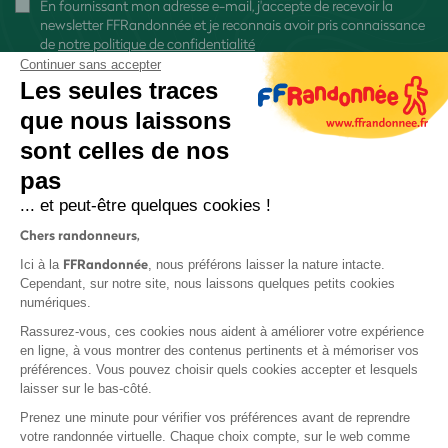
En fournissant mon adresse e-mail, j'accepte de recevoir la
newsletter FFRandonnée et je reconnais avoir pris connaissance
de
notre politique de confidentialité
Continuer sans accepter
Les seules traces
que nous laissons
sont celles de nos
S'inscrire
pas
... et peut-être quelques cookies !
Chers randonneurs,
FFRandonnée
Ici à la
, nous préférons laisser la nature intacte.
Cependant, sur notre site, nous laissons quelques petits cookies
numériques.
Mentions légales et CGU
Rassurez-vous, ces cookies nous aident à améliorer votre expérience
Protection des données
en ligne, à vous montrer des contenus pertinents et à mémoriser vos
Politique de confidentialité
préférences. Vous pouvez choisir quels cookies accepter et lesquels
laisser sur le bas-côté.
Prenez une minute pour vérifier vos préférences avant de reprendre
votre randonnée virtuelle. Chaque choix compte, sur le web comme