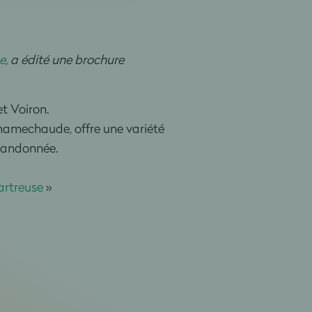
e
, a édité une brochure
t Voiron.
Chamechaude, offre une variété
 randonnée.
artreuse
»