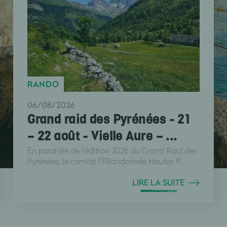
RANDO
06/08/2026
Grand raid des Pyrénées - 21
– 22 août - Vielle Aure – ...
En parallèle de l'édition 2026 du Grand Raid des
Pyrénées, le comité FFRandonnée Hautes P...
LIRE LA SUITE