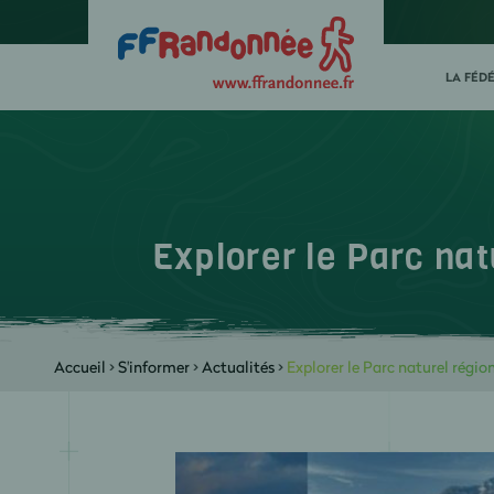
LA FÉD
Explorer le Parc nat
Accueil
>
S'informer
>
Actualités
>
Explorer le Parc naturel régio