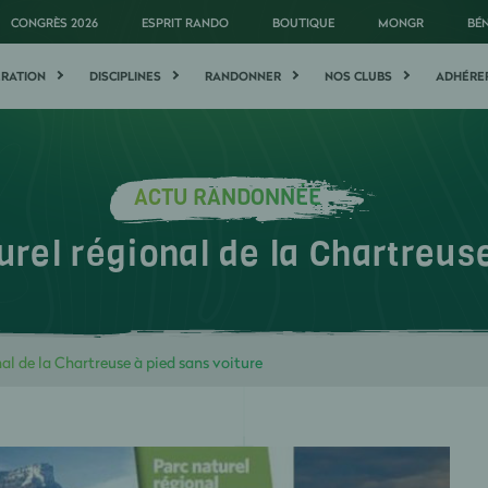
CONGRÈS 2026
ESPRIT RANDO
BOUTIQUE
MONGR
BÉ
ÉRATION
DISCIPLINES
RANDONNER
NOS CLUBS
ADHÉRE
ACTU RANDONNÉE
urel régional de la Chartreus
nal de la Chartreuse à pied sans voiture