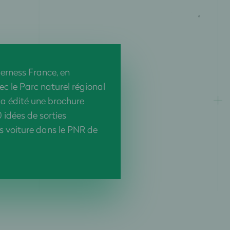
erness France, en
ec le Parc naturel régional
 a édité une brochure
 idées de sorties
 voiture dans le PNR de