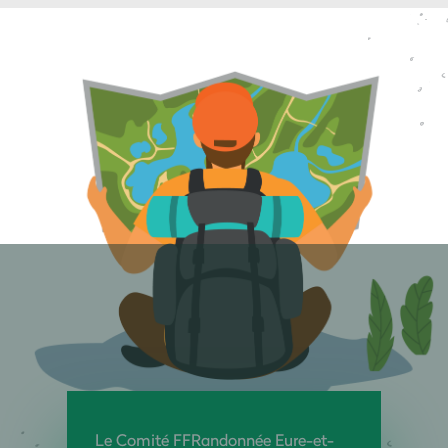
Le Comité FFRandonnée Eure-et-