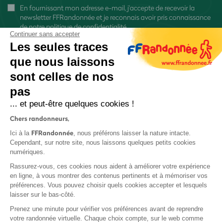
En fournissant mon adresse e-mail, j'accepte de recevoir la
newsletter FFRandonnée et je reconnais avoir pris connaissance
de
notre politique de confidentialité
Continuer sans accepter
Les seules traces
que nous laissons
sont celles de nos
pas
S'inscrire
... et peut-être quelques cookies !
Chers randonneurs,
FFRandonnée
Ici à la
, nous préférons laisser la nature intacte.
Cependant, sur notre site, nous laissons quelques petits cookies
numériques.
Mentions légales et CGU
Rassurez-vous, ces cookies nous aident à améliorer votre expérience
Protection des données
en ligne, à vous montrer des contenus pertinents et à mémoriser vos
préférences. Vous pouvez choisir quels cookies accepter et lesquels
Politique de confidentialité
laisser sur le bas-côté.
Prenez une minute pour vérifier vos préférences avant de reprendre
votre randonnée virtuelle. Chaque choix compte, sur le web comme