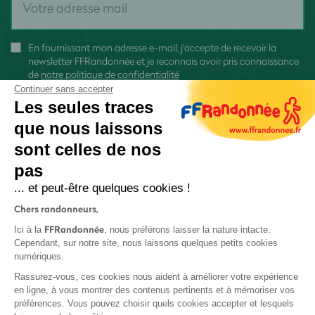
En fournissant mon adresse e-mail, j'accepte de recevoir la
newsletter FFRandonnée et je reconnais avoir pris connaissance
de
notre politique de confidentialité
Continuer sans accepter
Les seules traces
que nous laissons
sont celles de nos
S'inscrire
pas
... et peut-être quelques cookies !
Chers randonneurs,
FFRandonnée
Ici à la
, nous préférons laisser la nature intacte.
Cependant, sur notre site, nous laissons quelques petits cookies
numériques.
Mentions légales et CGU
Rassurez-vous, ces cookies nous aident à améliorer votre expérience
Protection des données
en ligne, à vous montrer des contenus pertinents et à mémoriser vos
Politique de confidentialité
préférences. Vous pouvez choisir quels cookies accepter et lesquels