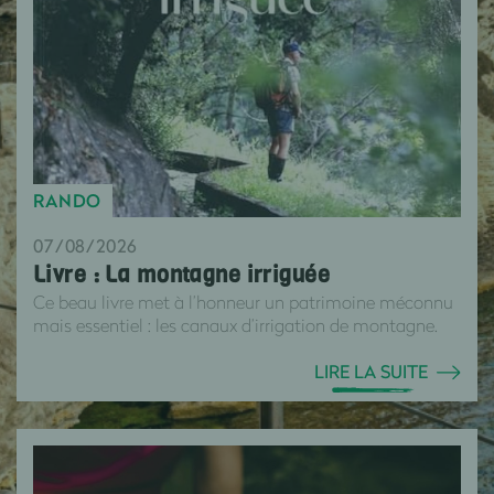
RANDO
07/08/2026
Livre : La montagne irriguée
Ce beau livre met à l’honneur un patrimoine méconnu
mais essentiel : les canaux d’irrigation de montagne.
LIRE LA SUITE