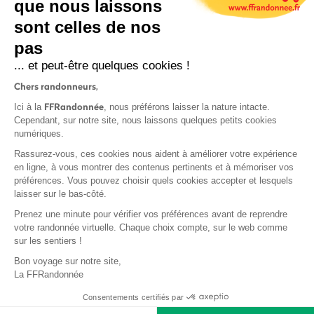
que nous laissons
sont celles de nos
pas
S'inscrire
... et peut-être quelques cookies !
Chers randonneurs,
FFRandonnée
Ici à la
, nous préférons laisser la nature intacte.
Cependant, sur notre site, nous laissons quelques petits cookies
numériques.
Mentions légales et CGU
Rassurez-vous, ces cookies nous aident à améliorer votre expérience
Protection des données
en ligne, à vous montrer des contenus pertinents et à mémoriser vos
préférences. Vous pouvez choisir quels cookies accepter et lesquels
Politique de confidentialité
laisser sur le bas-côté.
Prenez une minute pour vérifier vos préférences avant de reprendre
votre randonnée virtuelle. Chaque choix compte, sur le web comme
sur les sentiers !
Contact
Bon voyage sur notre site,
MonGR
La FFRandonnée
Déclaration de sinistre
Consentements certifiés par
Base documentaire