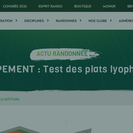
CONGRÈS 2026
ESPRIT RANDO
BOUTIQUE
MONGR
BÉ
ÉRATION
DISCIPLINES
RANDONNER
NOS CLUBS
ADHÉRE
ACTU RANDONNÉE
EMENT : Test des plats lyoph
yophilisés