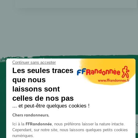
Continuer sans accepter
Les seules traces
que nous
laissons sont
celles de nos pas
... et peut-être quelques cookies !
Chers randonneurs,
FFRandonnée
Ici à la
, nous préférons laisser la nature intacte.
Cependant, sur notre site, nous laissons quelques petits cookies
numériques.