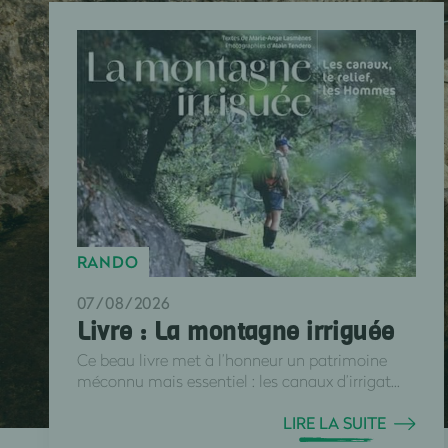
RANDO
07/08/2026
Livre : La montagne irriguée
Ce beau livre met à l’honneur un patrimoine
méconnu mais essentiel : les canaux d’irrigat...
LIRE LA SUITE