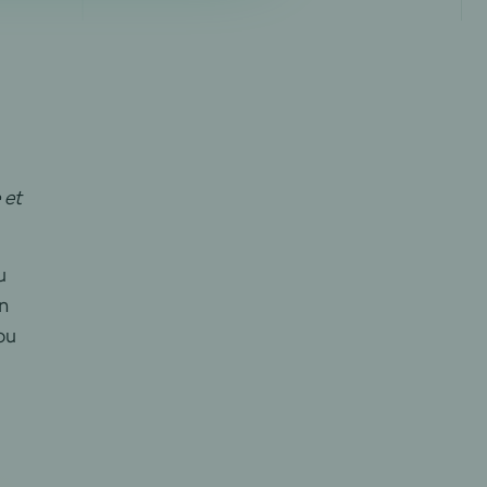
 et
u
on
ou