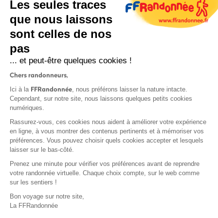
Les seules traces
que nous laissons
sont celles de nos
pas
S'inscrire
... et peut-être quelques cookies !
Chers randonneurs,
FFRandonnée
Ici à la
, nous préférons laisser la nature intacte.
Cependant, sur notre site, nous laissons quelques petits cookies
numériques.
Mentions légales et CGU
Rassurez-vous, ces cookies nous aident à améliorer votre expérience
Protection des données
en ligne, à vous montrer des contenus pertinents et à mémoriser vos
préférences. Vous pouvez choisir quels cookies accepter et lesquels
Politique de confidentialité
laisser sur le bas-côté.
Prenez une minute pour vérifier vos préférences avant de reprendre
votre randonnée virtuelle. Chaque choix compte, sur le web comme
sur les sentiers !
Contact
Bon voyage sur notre site,
MonGR
La FFRandonnée
Déclaration de sinistre