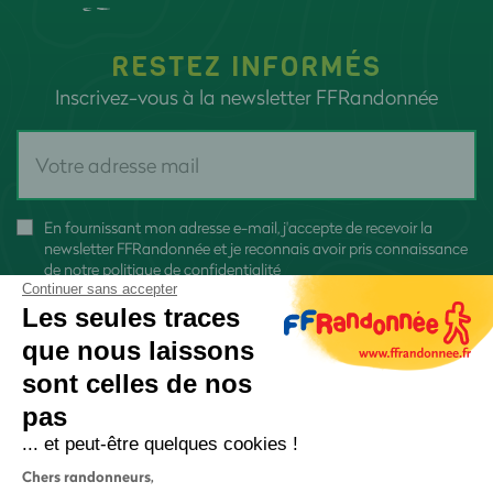
RESTEZ INFORMÉS
Inscrivez-vous à la newsletter FFRandonnée
En fournissant mon adresse e-mail, j'accepte de recevoir la
newsletter FFRandonnée et je reconnais avoir pris connaissance
de
notre politique de confidentialité
Continuer sans accepter
Les seules traces
que nous laissons
sont celles de nos
S'inscrire
pas
... et peut-être quelques cookies !
Chers randonneurs,