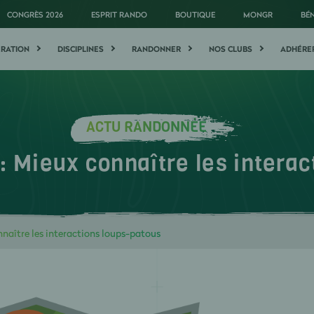
CONGRÈS 2026
ESPRIT RANDO
BOUTIQUE
MONGR
BÉ
ÉRATION
DISCIPLINES
RANDONNER
NOS CLUBS
ADHÉRE
ACTU RANDONNÉE
ieux connaître les interac
ître les interactions loups-patous