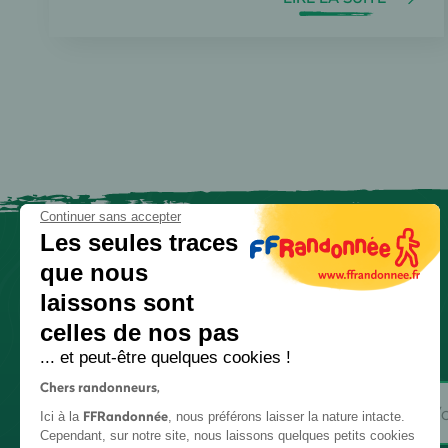
Continuer sans accepter
Les seules traces
que nous
laissons sont
celles de nos pas
... et peut-être quelques cookies !
Chers randonneurs,
FFRandonnée
Ici à la
, nous préférons laisser la nature intacte.
Cependant, sur notre site, nous laissons quelques petits cookies