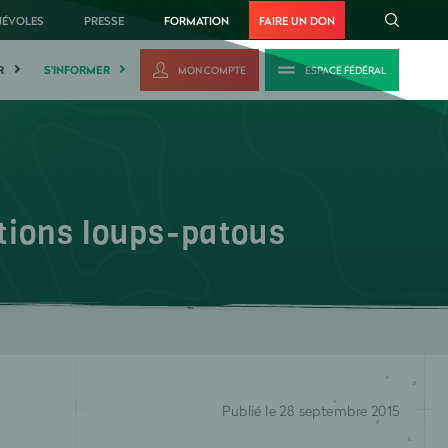
NÉVOLES
PRESSE
FORMATION
FAIRE UN DON
R
S'INFORMER
MON COMPTE
ESPACE FÉDÉRAL
tions loups-patous
Publié le 28 septembre 2015