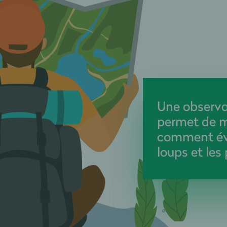
Une observa
permet de m
comment év
loups et les