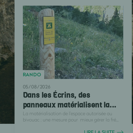
RANDO
05/08/2026
Dans les Écrins, des
panneaux matérialisent la...
La matérialisation de l'espace autorisée au
bivouac : une mesure pour mieux gérer la fré...
LIRE LA SUITE