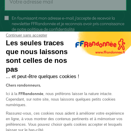
En fournissant mon adresse e-mail, j'accepte de recevoir la
newsletter FFRandonnée et je reconnais avoir pris connaissance
de
notre politique de confidentialité
Continuer sans accepter
Les seules traces
que nous laissons
sont celles de nos
S'inscrire
pas
... et peut-être quelques cookies !
Chers randonneurs,
FFRandonnée
Ici à la
, nous préférons laisser la nature intacte.
Cependant, sur notre site, nous laissons quelques petits cookies
numériques.
Mentions légales et CGU
Rassurez-vous, ces cookies nous aident à améliorer votre expérience
Protection des données
en ligne, à vous montrer des contenus pertinents et à mémoriser vos
Politique de confidentialité
préférences. Vous pouvez choisir quels cookies accepter et lesquels
laisser sur le bas-côté.