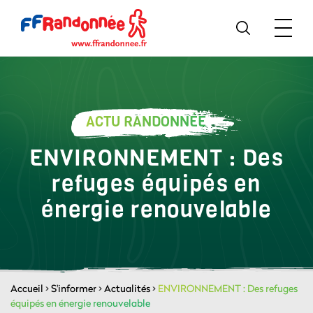
ACTU RANDONNÉE
ENVIRONNEMENT : Des
refuges équipés en
énergie renouvelable
Accueil
>
S'informer
>
Actualités
>
ENVIRONNEMENT : Des refuges
équipés en énergie renouvelable