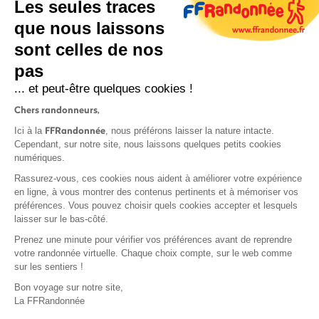
Les seules traces
que nous laissons
sont celles de nos
pas
S'inscrire
... et peut-être quelques cookies !
Chers randonneurs,
FFRandonnée
Ici à la
, nous préférons laisser la nature intacte.
Cependant, sur notre site, nous laissons quelques petits cookies
numériques.
Mentions légales et CGU
Rassurez-vous, ces cookies nous aident à améliorer votre expérience
Protection des données
en ligne, à vous montrer des contenus pertinents et à mémoriser vos
préférences. Vous pouvez choisir quels cookies accepter et lesquels
Politique de confidentialité
laisser sur le bas-côté.
Prenez une minute pour vérifier vos préférences avant de reprendre
votre randonnée virtuelle. Chaque choix compte, sur le web comme
sur les sentiers !
Contact
Bon voyage sur notre site,
MonGR
La FFRandonnée
Déclaration de sinistre