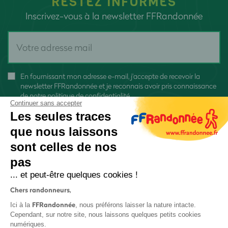
RESTEZ INFORMÉS
Inscrivez-vous à la newsletter FFRandonnée
En fournissant mon adresse e-mail, j'accepte de recevoir la
newsletter FFRandonnée et je reconnais avoir pris connaissance
de
notre politique de confidentialité
Continuer sans accepter
Les seules traces
que nous laissons
sont celles de nos
pas
S'inscrire
... et peut-être quelques cookies !
Chers randonneurs,
FFRandonnée
Ici à la
, nous préférons laisser la nature intacte.
Cependant, sur notre site, nous laissons quelques petits cookies
numériques.