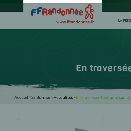
LA FÉD
En traversée
Accueil
>
S'informer
>
Actualités
>
En traversée itinérante sur le