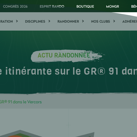
CONGRÈS 2026
ESPRIT RANDO
BOUTIQUE
MONGR
BÉ
ÉRATION
DISCIPLINES
RANDONNER
NOS CLUBS
ADHÉRE
ACTU RANDONNÉE
 itinérante sur le GR® 91 da
 GR® 91 dans le Vercors