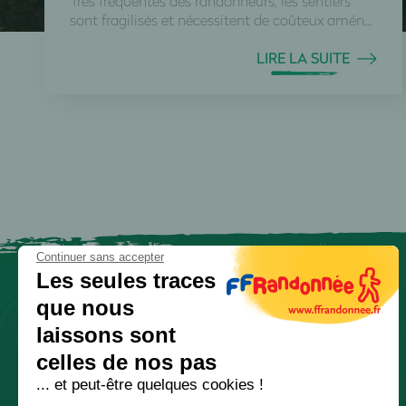
Très fréquentés des randonneurs, les sentiers
sont fragilisés et nécessitent de coûteux amén...
LIRE LA SUITE
Continuer sans accepter
Les seules traces
que nous
laissons sont
celles de nos pas
... et peut-être quelques cookies !