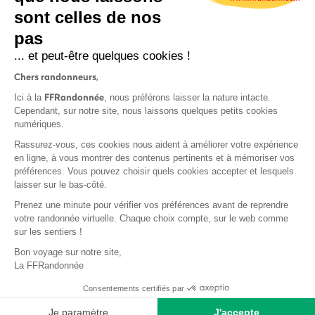
sont celles de nos
S'inscrire
pas
... et peut-être quelques cookies !
Chers randonneurs,
FFRandonnée
Ici à la
, nous préférons laisser la nature intacte.
Cependant, sur notre site, nous laissons quelques petits cookies
numériques.
Mentions légales et CGU
Rassurez-vous, ces cookies nous aident à améliorer votre expérience
Protection des données
en ligne, à vous montrer des contenus pertinents et à mémoriser vos
Politique de confidentialité
préférences. Vous pouvez choisir quels cookies accepter et lesquels
laisser sur le bas-côté.
Prenez une minute pour vérifier vos préférences avant de reprendre
votre randonnée virtuelle. Chaque choix compte, sur le web comme
sur les sentiers !
Contact
Bon voyage sur notre site,
MonGR
La FFRandonnée
Déclaration de sinistre
Consentements certifiés par
Base documentaire
Je paramètre
J'accepte