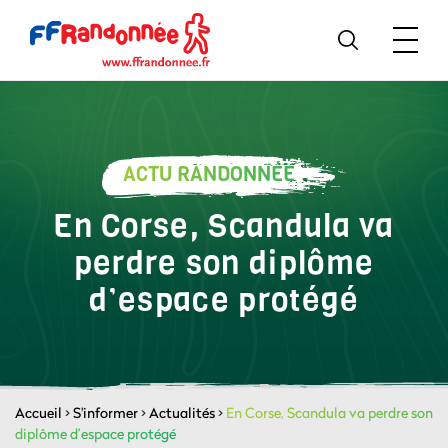
ACTU RANDONNÉE
En Corse, Scandula va
perdre son diplôme
d’espace protégé
Accueil
>
S'informer
>
Actualités
>
En Corse, Scandula va perdre son
diplôme d’espace protégé