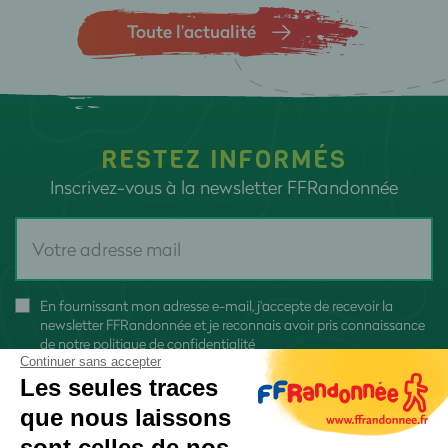
Toute l’actualité
RESTEZ INFORMÉS
Inscrivez-vous à la newsletter FFRandonnée
En fournissant mon adresse e-mail, j'accepte de recevoir la
newsletter FFRandonnée et je reconnais avoir pris connaissance
de
notre politique de confidentialité
Continuer sans accepter
Les seules traces
que nous laissons
sont celles de nos