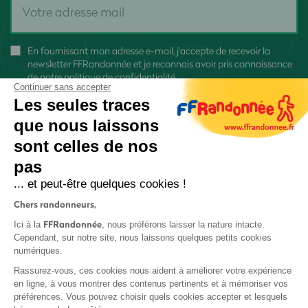
En fournissant mon adresse e-mail, j'accepte de recevoir la
newsletter FFRandonnée et je reconnais avoir pris connaissance
de
notre politique de confidentialité
Continuer sans accepter
Les seules traces
que nous laissons
sont celles de nos
pas
S'inscrire
... et peut-être quelques cookies !
Chers randonneurs,
FFRandonnée
Ici à la
, nous préférons laisser la nature intacte.
Cependant, sur notre site, nous laissons quelques petits cookies
numériques.
Mentions légales et CGU
Rassurez-vous, ces cookies nous aident à améliorer votre expérience
Protection des données
en ligne, à vous montrer des contenus pertinents et à mémoriser vos
préférences. Vous pouvez choisir quels cookies accepter et lesquels
Politique de confidentialité