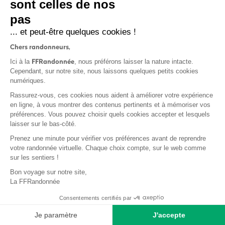
sont celles de nos
pas
S'inscrire
... et peut-être quelques cookies !
Chers randonneurs,
FFRandonnée
Ici à la
, nous préférons laisser la nature intacte.
Cependant, sur notre site, nous laissons quelques petits cookies
numériques.
Mentions légales et CGU
Rassurez-vous, ces cookies nous aident à améliorer votre expérience
Protection des données
en ligne, à vous montrer des contenus pertinents et à mémoriser vos
préférences. Vous pouvez choisir quels cookies accepter et lesquels
Politique de confidentialité
laisser sur le bas-côté.
Prenez une minute pour vérifier vos préférences avant de reprendre
votre randonnée virtuelle. Chaque choix compte, sur le web comme
sur les sentiers !
Contact
Bon voyage sur notre site,
MonGR
La FFRandonnée
Déclaration de sinistre
Consentements certifiés par
Base documentaire
Je paramètre
J'accepte