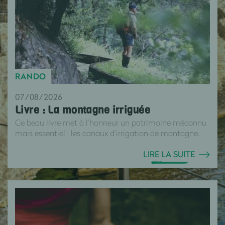
RANDO
07/08/2026
Livre : La montagne irriguée
Ce beau livre met à l’honneur un patrimoine méconnu
mais essentiel : les canaux d’irrigation de montagne.
LIRE LA SUITE