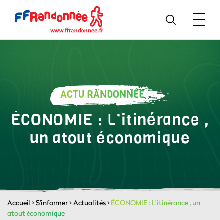
ACTU RANDONNÉE
ÉCONOMIE : L’itinérance ,
un atout économique
Accueil
>
S'informer
>
Actualités
>
ÉCONOMIE : L’itinérance , un
atout économique