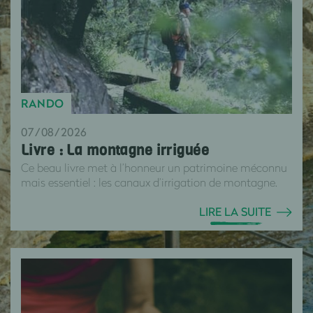
RANDO
07/08/2026
Livre : La montagne irriguée
Ce beau livre met à l’honneur un patrimoine méconnu
mais essentiel : les canaux d’irrigation de montagne.
LIRE LA SUITE