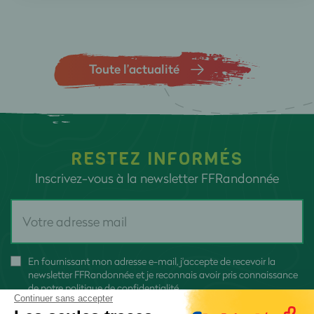
Toute l’actualité
RESTEZ INFORMÉS
Inscrivez-vous à la newsletter FFRandonnée
En fournissant mon adresse e-mail, j'accepte de recevoir la
newsletter FFRandonnée et je reconnais avoir pris connaissance
de
notre politique de confidentialité
Continuer sans accepter