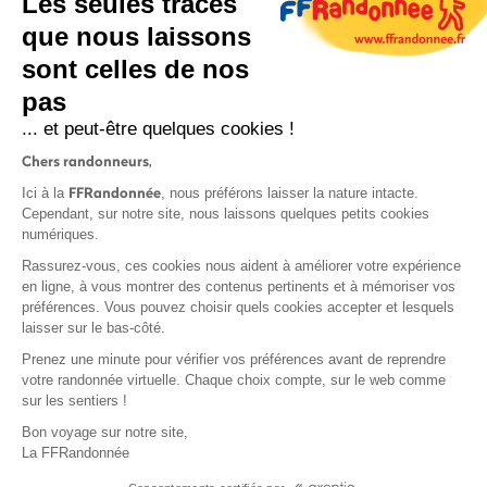
Les seules traces
que nous laissons
sont celles de nos
S'inscrire
pas
... et peut-être quelques cookies !
Chers randonneurs,
FFRandonnée
Ici à la
, nous préférons laisser la nature intacte.
Cependant, sur notre site, nous laissons quelques petits cookies
numériques.
Mentions légales et CGU
Rassurez-vous, ces cookies nous aident à améliorer votre expérience
Protection des données
en ligne, à vous montrer des contenus pertinents et à mémoriser vos
préférences. Vous pouvez choisir quels cookies accepter et lesquels
Politique de confidentialité
laisser sur le bas-côté.
Prenez une minute pour vérifier vos préférences avant de reprendre
votre randonnée virtuelle. Chaque choix compte, sur le web comme
sur les sentiers !
Contact
Bon voyage sur notre site,
MonGR
La FFRandonnée
Déclaration de sinistre