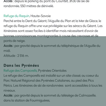
Accès
: depuis le parking du pont du Countet, 3h30 de ski de
randonnée, 550 mètres de dénivelé.
Refuge du Requin
, Haute-Savoie
Perché entre la Dent du Géant, l'Aiguille du Plan et la Mer de Glace, le
refuge du Requin offre une vue privilégiée sur les séracs du Géant. Les
itinéraires sont assez faciles à identifier mais nécessitent d'avoir de
bonnes connaissances montagnardes à cause des crevasses et de
ponts de neige.
Accès
: par gravité depuis le sommet du téléphérique de l'Aiguille du
midi.
Altitude : 2 516 m.
Dans les Pyrénées
Refuge des Camporells,
Pyrénées Orientales
Le refuge des Camporells est installé sur un site classé, au coeur du
Parc Naturel Régional des Pyrénées Catalanes, au pied des Pics
Pérics. Les itinéraires de ski de randonnées sont accessibles à tous les
niveaux.
Accès
: par gravité depuis le sommet du télésiège de Calmazeille,
dans la station de Fourmiguères.