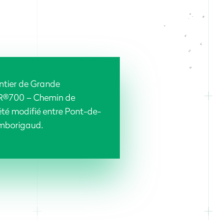
entier de Grande
R®700 – Chemin de
té modifié entre Pont-de-
amborigaud.