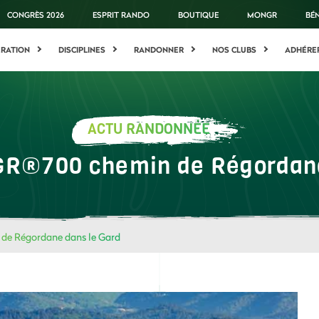
CONGRÈS 2026
ESPRIT RANDO
BOUTIQUE
MONGR
BÉ
ÉRATION
DISCIPLINES
RANDONNER
NOS CLUBS
ADHÉRE
ACTU RANDONNÉE
 GR®700 chemin de Régordane
de Régordane dans le Gard