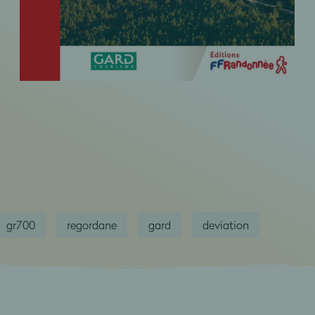
gr700
regordane
gard
deviation