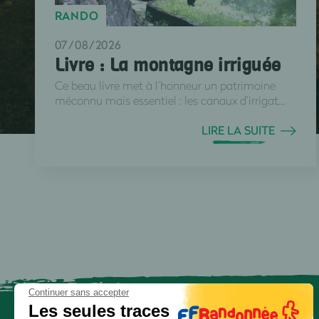
RANDO
07/08/2026
Livre : La montagne irriguée
Ce beau livre met à l’honneur un patrimoine
méconnu mais essentiel : les canaux d’irrigat...
LIRE LA SUITE
Continuer sans accepter
Les seules traces