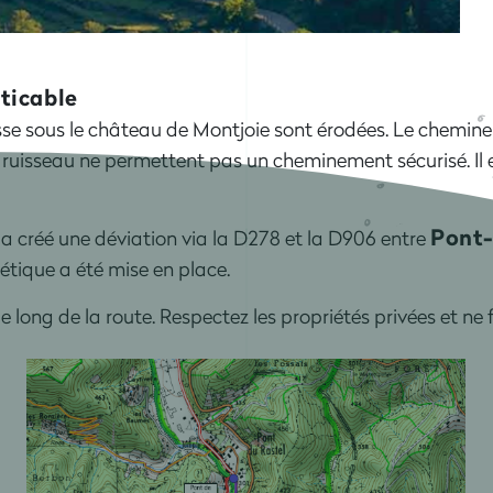
ticable
se sous le château de Montjoie sont érodées. Le cheminem
du ruisseau ne permettent pas un cheminement sécurisé. Il e
Pont-
a créé une déviation via la D278 et la D906 entre
étique a été mise en place.
long de la route. Respectez les propriétés privées et ne f