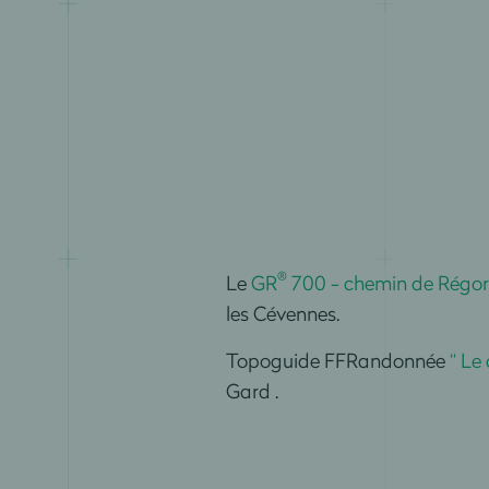
®
Le
GR
700 - chemin de Régo
les Cévennes.
Topoguide FFRandonnée
“ Le
Gard
.