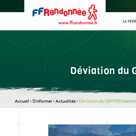
LA FÉD
Déviation du
Accueil
>
S'informer
>
Actualités
>
Déviation du GR®700 chemin 