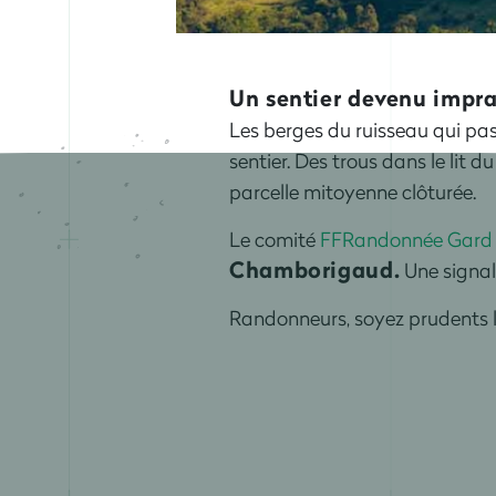
Un sentier devenu impra
Les berges du ruisseau qui pas
sentier. Des trous dans le lit 
parcelle mitoyenne clôturée.
Le comité
FFRandonnée Gard
Chamborigaud.
Une signal
Randonneurs, soyez prudents le 