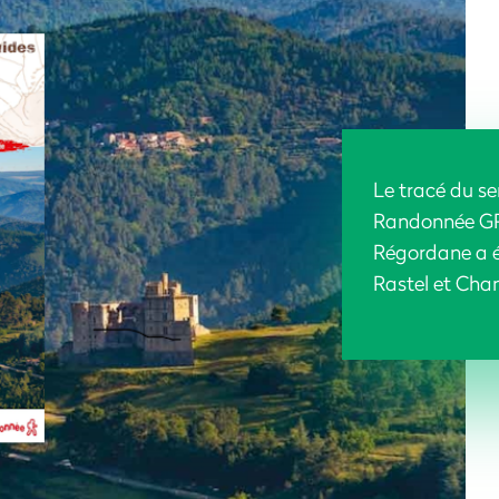
Le tracé du s
Randonnée G
Régordane a é
Rastel et Ch