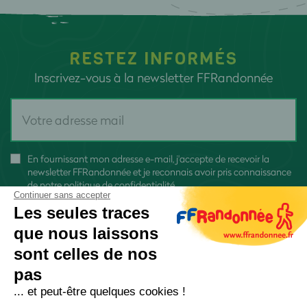
RESTEZ INFORMÉS
Inscrivez-vous à la newsletter FFRandonnée
En fournissant mon adresse e-mail, j'accepte de recevoir la
newsletter FFRandonnée et je reconnais avoir pris connaissance
de
notre politique de confidentialité
Continuer sans accepter
Les seules traces
que nous laissons
sont celles de nos
S'inscrire
pas
... et peut-être quelques cookies !