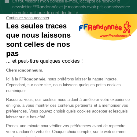
En fournissant mon adresse e-mail, j'accepte de recevoir la
newsletter FFRandonnée et je reconnais avoir pris connaissance
de
notre politique de confidentialité
Continuer sans accepter
Les seules traces
que nous laissons
sont celles de nos
S'inscrire
pas
... et peut-être quelques cookies !
Chers randonneurs,
FFRandonnée
Ici à la
, nous préférons laisser la nature intacte.
Cependant, sur notre site, nous laissons quelques petits cookies
numériques.
Mentions légales et CGU
Rassurez-vous, ces cookies nous aident à améliorer votre expérience
Protection des données
en ligne, à vous montrer des contenus pertinents et à mémoriser vos
Politique de confidentialité
préférences. Vous pouvez choisir quels cookies accepter et lesquels
laisser sur le bas-côté.
Prenez une minute pour vérifier vos préférences avant de reprendre
votre randonnée virtuelle. Chaque choix compte, sur le web comme