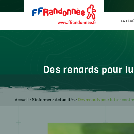
LA FÉD
Des renards pour lu
Accueil
>
S'informer
>
Actualités
>
Des renards pour lutter contr