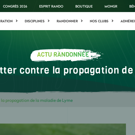
CONGRÈS 2026
ESPRIT RANDO
BOUTIQUE
MONGR
BÉ
ÉRATION
DISCIPLINES
RANDONNER
NOS CLUBS
ADHÉRE
ACTU RANDONNÉE
tter contre la propagation d
e la propagation de la maladie de Lyme