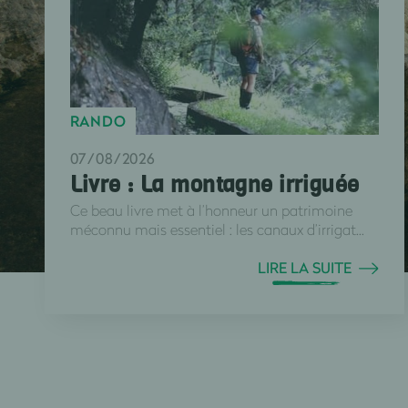
RANDO
07/08/2026
Livre : La montagne irriguée
Ce beau livre met à l’honneur un patrimoine
méconnu mais essentiel : les canaux d’irrigat...
LIRE LA SUITE