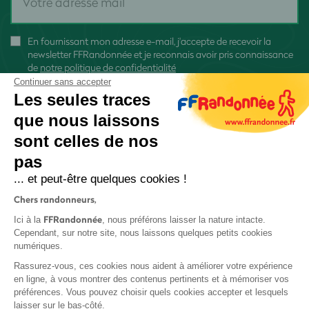
En fournissant mon adresse e-mail, j'accepte de recevoir la
newsletter FFRandonnée et je reconnais avoir pris connaissance
de
notre politique de confidentialité
Continuer sans accepter
Les seules traces
que nous laissons
sont celles de nos
S'inscrire
pas
... et peut-être quelques cookies !
Chers randonneurs,
FFRandonnée
Ici à la
, nous préférons laisser la nature intacte.
Cependant, sur notre site, nous laissons quelques petits cookies
numériques.
Mentions légales et CGU
Rassurez-vous, ces cookies nous aident à améliorer votre expérience
Protection des données
en ligne, à vous montrer des contenus pertinents et à mémoriser vos
Politique de confidentialité
préférences. Vous pouvez choisir quels cookies accepter et lesquels
laisser sur le bas-côté.