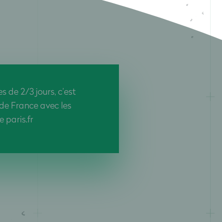
 de 2/3 jours, c’est
 de France avec les
 paris.fr