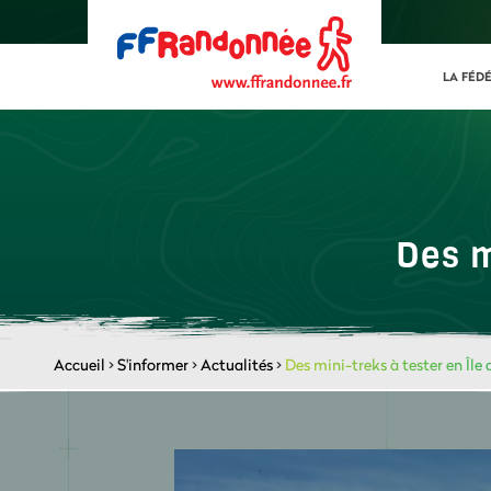
LA FÉD
Des m
Accueil
>
S'informer
>
Actualités
>
Des mini-treks à tester en Île