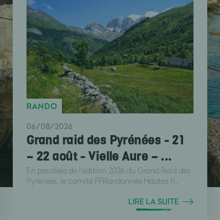
RANDO
06/08/2026
Grand raid des Pyrénées - 21
– 22 août - Vielle Aure – ...
En parallèle de l'édition 2026 du Grand Raid des
Pyrénées, le comité FFRandonnée Hautes P...
LIRE LA SUITE