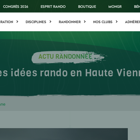
CONGRÈS 2026
ESPRIT RANDO
BOUTIQUE
MONGR
BÉ
ÉRATION
DISCIPLINES
RANDONNER
NOS CLUBS
ADHÉRE
ACTU RANDONNÉE
es idées rando en Haute Vien
nne