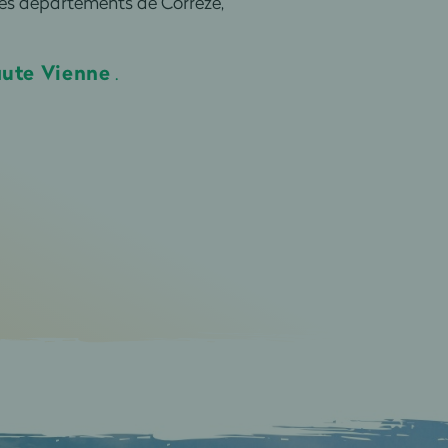
des départements de Corrèze,
ute Vienne
.