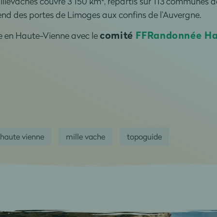
illevaches couvre 3 150 km², répartis sur 113 communes 
tend des portes de Limoges aux confins de l’Auvergne.
comité
FFRandonnée Ha
ée en Haute-Vienne avec le
haute vienne
mille vache
topoguide