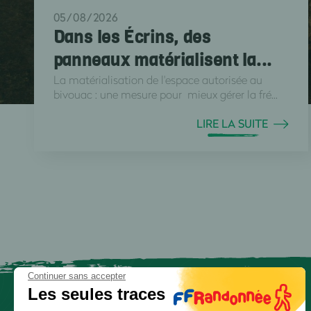
05/08/2026
Dans les Écrins, des
panneaux matérialisent la...
La matérialisation de l'espace autorisée au
bivouac : une mesure pour mieux gérer la fré...
LIRE LA SUITE
Continuer sans accepter
Les seules traces