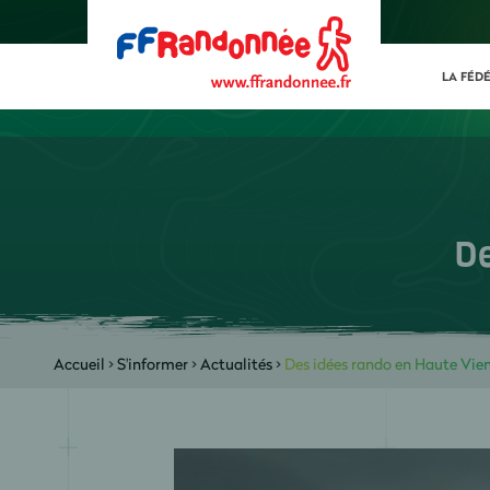
LA FÉD
D
Accueil
>
S'informer
>
Actualités
>
Des idées rando en Haute Vie