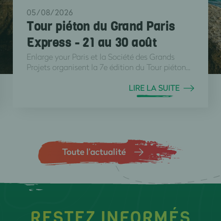
05/08/2026
Tour piéton du Grand Paris
Express - 21 au 30 août
Enlarge your Paris et la Société des Grands
Projets organisent la 7e édition du Tour piéton...
LIRE LA SUITE
Toute l’actualité
RESTEZ INFORMÉS