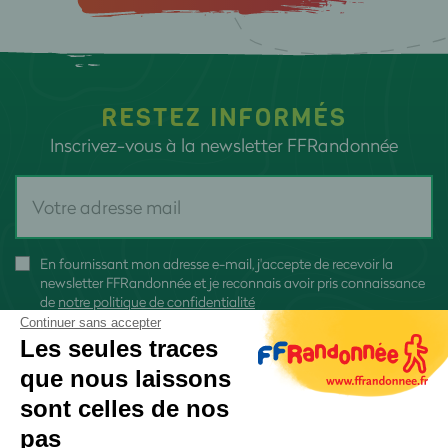
RESTEZ INFORMÉS
Inscrivez-vous à la newsletter FFRandonnée
En fournissant mon adresse e-mail, j'accepte de recevoir la
newsletter FFRandonnée et je reconnais avoir pris connaissance
de
notre politique de confidentialité
Continuer sans accepter
Les seules traces
que nous laissons
sont celles de nos
S'inscrire
pas