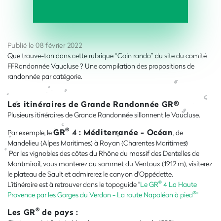
Publié le 08 février 2022
Que trouve-ton dans cette rubrique “Coin rando” du site du comité
FFRandonnée Vaucluse ? Une compilation des propositions de
randonnée par catégorie.
Les itinéraires de Grande Randonnée GR®
Plusieurs itinéraires de Grande Randonnée sillonnent le Vaucluse.
®
GR
4 : Méditerranée - Océan
Par exemple, le
, de
Mandelieu (Alpes Maritimes) à Royan (Charentes Maritimes)
Par les vignobles des côtes du Rhône du massif des Dentelles de
Montmirail, vous monterez au sommet du Ventoux (1912 m), visiterez
le plateau de Sault et admirerez le canyon d'Oppédette.
®
L’itinéraire est à retrouver dans le topoguide "
Le GR
4 La Haute
®
Provence par les Gorges du Verdon - La route Napoléon à pied
"
®
Les GR
de pays :