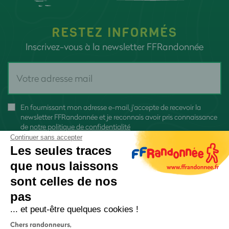
RESTEZ INFORMÉS
Inscrivez-vous à la newsletter FFRandonnée
En fournissant mon adresse e-mail, j'accepte de recevoir la
newsletter FFRandonnée et je reconnais avoir pris connaissance
de
notre politique de confidentialité
Continuer sans accepter
Les seules traces
que nous laissons
sont celles de nos
S'inscrire
pas
... et peut-être quelques cookies !
Chers randonneurs,