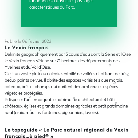
randonnées à travers les paysages
caractéristiques du Parc.
Publié le 06 février 2023
Le Vexin français
Délimité géographiquement par 5 cours d’eau dont la Seine et l’Oise,
le Vexin français s’étend sur 71 hectares des départements des
Yvelines et du Val d’Oise.
C’est un vaste plateau calcaire entaillé de vallées et offrant de très
beaux points de vue. Il abrite des espaces variés tels que marais,
coteaux, bois et champs qui abritent de nombreuses espèces
végétales protégées.
Il dispose d’un remarquable patrimoine architectural et bâti:
châteaux, églises et grands domaines agricoles et petit patrimoine
rural (croix, moulins, fontaines, pigeonniers, lavoirs).
Le topoguide « Le Parc naturel régional du Vexin
français…à pied® »