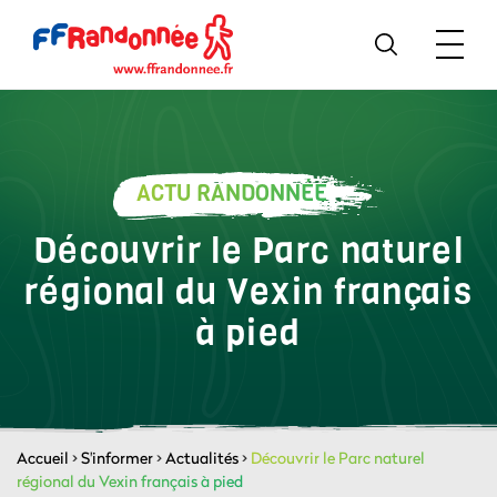
ACTU RANDONNÉE
Découvrir le Parc naturel
régional du Vexin français
à pied
Accueil
>
S'informer
>
Actualités
>
Découvrir le Parc naturel
régional du Vexin français à pied