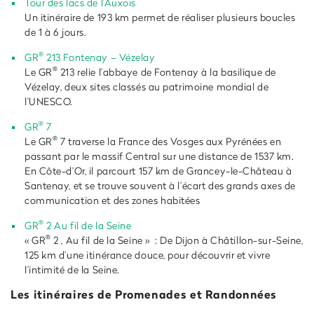
Tour des lacs de l’Auxois
Un itinéraire de 193 km permet de réaliser plusieurs boucles
de 1 à 6 jours.
®
GR
213 Fontenay – Vézelay
®
Le GR
213 relie l’abbaye de Fontenay à la basilique de
Vézelay, deux sites classés au patrimoine mondial de
l’UNESCO.
®
GR
7
®
Le
GR
7
traverse la France des Vosges aux Pyrénées en
passant par le massif Central sur une distance de 1537 km.
En Côte-d’Or, il parcourt 157 km de Grancey-le-Château à
Santenay, et se trouve souvent à l’écart des grands axes de
communication et des zones habitées
®
GR
2 Au fil de la Seine
®
« GR
2 , Au fil de la Seine »
:
De Dijon à Châtillon-sur-Seine,
125 km d’une itinérance douce, pour découvrir et vivre
l’intimité de la Seine.
Les itinéraires de Promenades et Randonnées