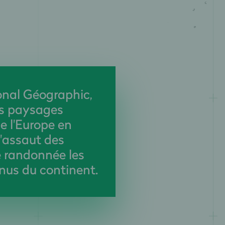
onal Géographic,
es paysages
e l'Europe en
l'assaut des
e randonnée les
nus du continent.