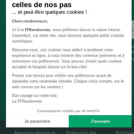
celles de nos pas
... et peut-être quelques cookies !
Chers randonneurs,
FFRandonnée
Ici à la
, nous préférons laisser la nature intacte.
Cependant, sur notre site, nous laissons quelques petits cookies
numériques.
En
Rassurez-vous, ces cookies nous aident à améliorer votre
FF
expérience en ligne, à vous montrer des contenus pertinents et à
co
mémoriser vos préférences. Vous pouvez choisir quels cookies
accepter et lesquels laisser sur le bas-côté.
Prenez une minute pour vérifier vos préférences avant de
reprendre votre randonnée virtuelle. Chaque choix compte, sur le
web comme sur les sentiers !
Bon voyage sur notre site,
La FFRandonnée
Consentements certifiés par
Je paramètre
J'accepte
Plateforme de Gestion du Consentement : Personnalisez vos Options
Axeptio consent
Mentions légales et
Protection des
Politique