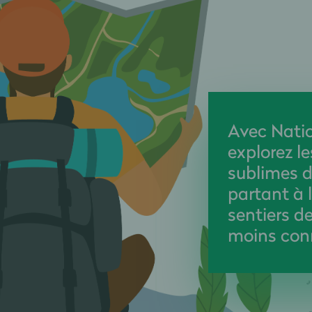
Avec Nati
explorez l
sublimes d
partant à 
sentiers d
moins con