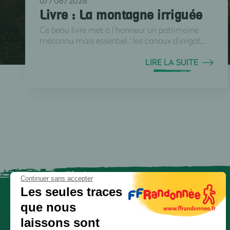
07/08/2026
Livre : La montagne irriguée
Ce beau livre met à l’honneur un patrimoine
méconnu mais essentiel : les canaux d’irrigat...
LIRE LA SUITE
Continuer sans accepter
Les seules traces
que nous
laissons sont