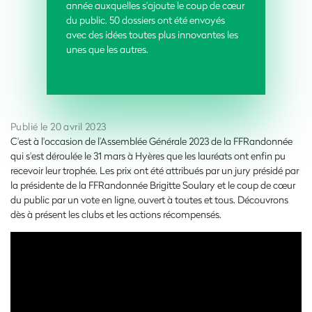
année auxquelles s'ajoute le coup de cœur
du public. 50 dossiers ont été envoyés
avec des idées toutes plus innovantes les
unes que les autres.
Publié le 20 avril 2023
C'est à l'occasion de l’Assemblée Générale 2023 de la FFRandonnée
qui s'est déroulée le 31 mars à Hyères que les lauréats ont enfin pu
recevoir leur trophée.
Les prix ont été attribués par un jury présidé par
la présidente de la FFRandonnée Brigitte Soulary et le coup de cœur
du public par un vote en ligne, ouvert à toutes et tous. Découvrons
dès à présent les clubs et les actions récompensés.