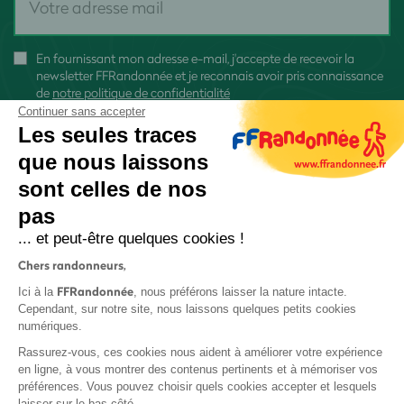
En fournissant mon adresse e-mail, j'accepte de recevoir la
newsletter FFRandonnée et je reconnais avoir pris connaissance
de
notre politique de confidentialité
Continuer sans accepter
Les seules traces
que nous laissons
sont celles de nos
S'inscrire
pas
... et peut-être quelques cookies !
Chers randonneurs,
FFRandonnée
Ici à la
, nous préférons laisser la nature intacte.
Cependant, sur notre site, nous laissons quelques petits cookies
numériques.
Mentions légales et CGU
Rassurez-vous, ces cookies nous aident à améliorer votre expérience
Protection des données
en ligne, à vous montrer des contenus pertinents et à mémoriser vos
Politique de confidentialité
préférences. Vous pouvez choisir quels cookies accepter et lesquels
laisser sur le bas-côté.