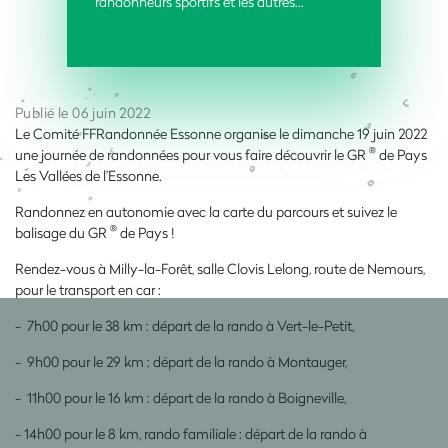
randonneurs sportifs et les autres…
Publié le 06 juin 2022
Le Comité FFRandonnée Essonne organise le dimanche 19 juin 2022
®
une journée de randonnées pour vous faire découvrir le GR
de Pays
Les Vallées de l’Essonne.
Randonnez en autonomie avec la carte du parcours et suivez le
®
balisage du GR
de Pays !
Rendez-vous à Milly-la-Forêt, salle Clovis Lelong, route de Nemours,
pour le transport en car :
- 7h00 pour le 38 km : départ de la rando à Vert-le-Petit,
- 9h00 pour le 29 km : départ de la rando à Montauger,
- 11h00 pour le 16 km : départ de la rando à Boigneville,
- 14h00 pour le 8 km, rando familiale : départ de la rando à