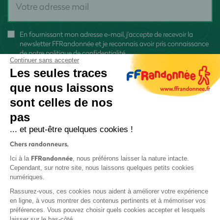
En fournissant mon adresse e-mail, j'accepte de recevoir la
newsletter FFRandonnée et je reconnais avoir pris connaissance
de
notre politique de confidentialité
Continuer sans accepter
Les seules traces
que nous laissons
sont celles de nos
S'inscrire
pas
... et peut-être quelques cookies !
Chers randonneurs,
FFRandonnée
Ici à la
, nous préférons laisser la nature intacte.
Cependant, sur notre site, nous laissons quelques petits cookies
numériques.
Mentions légales et CGU
Rassurez-vous, ces cookies nous aident à améliorer votre expérience
Protection des données
en ligne, à vous montrer des contenus pertinents et à mémoriser vos
préférences. Vous pouvez choisir quels cookies accepter et lesquels
Politique de confidentialité
laisser sur le bas-côté.